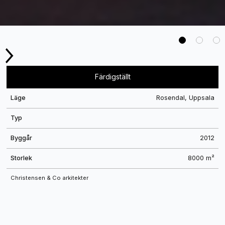
Slide 2 of 3.
Färdigställt
Läge
Rosendal, Uppsala
Typ
Byggår
2012
Storlek
8000 m²
Christensen & Co arkitekter
Tennishall i Rosendal