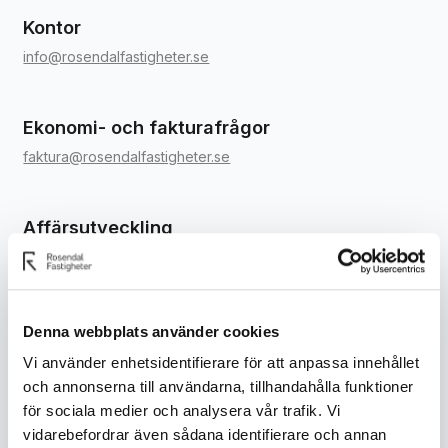
Kontor
info@rosendalfastigheter.se
Ekonomi- och fakturafrågor
faktura@rosendalfastigheter.se
Affärsutveckling
affarsutveckling@rosendalfastigheter.se
Uthyrning och förvaltning
Denna webbplats använder cookies
info@rosendalfastigheter.se
Vi använder enhetsidentifierare för att anpassa innehållet
och annonserna till användarna, tillhandahålla funktioner
för sociala medier och analysera vår trafik. Vi
vidarebefordrar även sådana identifierare och annan