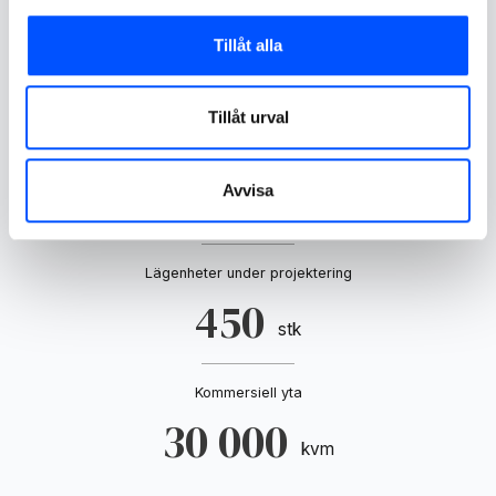
Tillåt alla
Rosendal i siffror
Tillåt urval
Producerade lägenheter
620
Avvisa
stk
Lägenheter under projektering
450
stk
Kommersiell yta
30 000
kvm