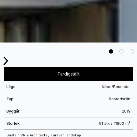
Slide 2 of 3.
Färdigställt
Läge
Kåbo/Rosendal
Typ
Bostadsrätt
Byggår
2019
Storlek
91 stk / 11600 m²
Sustain VR & Architects / Karavan landskap